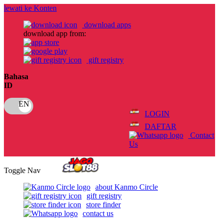
lewati ke Konten
download apps
download app from:
gift registry
Bahasa
ID
LOGIN
DAFTAR
Contact
Us
Toggle Nav
about Kanmo Circle
gift registry
store finder
contact us