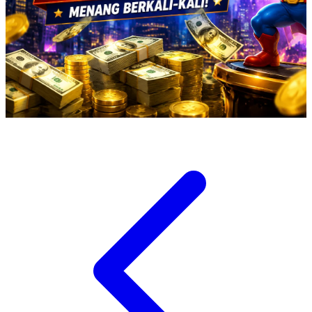
X
Xootz
Y
Yamatoya
Z
Zaxy
Zoggs
0-9
4Moms
59S