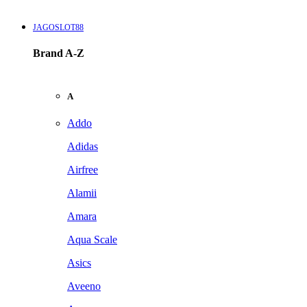
JAGOSLOT88
Brand A-Z
A
Addo
Adidas
Airfree
Alamii
Amara
Aqua Scale
Asics
Aveeno