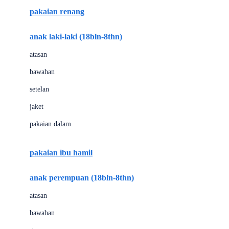
Buggygear
pakaian renang
Bumkins
anak laki-laki (18bln-8thn)
C
atasan
Cetaphil
bawahan
Chicco
setelan
Childlife
jaket
Clevamama
pakaian dalam
Cocolatte
Cottonseeds
pakaian ibu hamil
Cozy N Safe
anak perempuan (18bln-8thn)
Crane
atasan
Cybex
bawahan
D