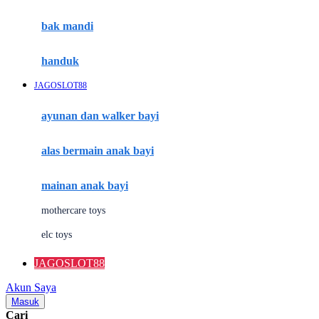
Mini Monkey
Moby
bak mandi
Momami
handuk
Mothercare
JAGOSLOT88
Mustela
ayunan dan walker bayi
My Buddy Tag
My K
alas bermain anak bayi
N
mainan anak bayi
Naif
mothercare toys
Nike
elc toys
Nordic Natural
JAGOSLOT88
Nuby
Akun Saya
Nuna
Masuk
Cari