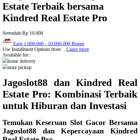
Estate Terbaik bersama
Q
Kindred Real Estate Pro
QV Baby
Serendah
Rp 10.000
R
Earn
1.000.000
-
10.000.000
Bonus
Real Shades
Use Installment Options from
.
Laarn more
Available for :
Red Castle
home delivery
store pickup
Ribbon Madness
Jagoslot88 dan Kindred Real
S
Estate Pro: Kombinasi Terbaik
Sebamed
untuk Hiburan dan Investasi
Silver Cross
Simply Idea
Temukan Keseruan Slot Gacor Bersama
Skip Hop
Jagoslot88 dan Kepercayaan Kindred
Spectra
Real Estate Pro