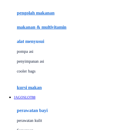
Joie
pengolah makanan
Joolz
Jujube
makanan & multivitamin
K
alat menyusui
Kiddycuts
pompa asi
Kumon
penyimpanan asi
L
cooler bags
Leapfrog
kursi makan
Leclerc
JAGOSLOT88
Lee Vierra
Lillebaby
perawatan bayi
Little Bird Told Me
perawatan kulit
Little Miss Janis