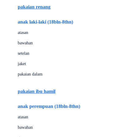
Buggygear
pakaian renang
Bumkins
anak laki-laki (18bln-8thn)
C
atasan
Cetaphil
bawahan
Chicco
setelan
Childlife
jaket
Clevamama
pakaian dalam
Cocolatte
Cottonseeds
pakaian ibu hamil
Cozy N Safe
anak perempuan (18bln-8thn)
Crane
atasan
Cybex
bawahan
D