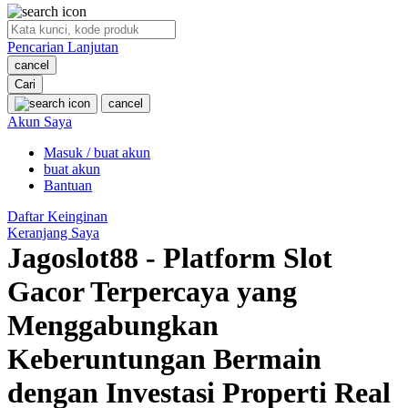
O
Pencarian Lanjutan
Oh Ma Grain
cancel
Okiedog
Cari
cancel
P
Akun Saya
Masuk / buat akun
Peachy
buat akun
Phil & Ted's
Bantuan
Philips Avent
Daftar Keinginan
Keranjang Saya
Pigeon
Jagoslot88 - Platform Slot
Playgro
Gacor Terpercaya yang
Poled Global
Menggabungkan
Ponycycle
Keberuntungan Bermain
Puma
dengan Investasi Properti Real
Pureats