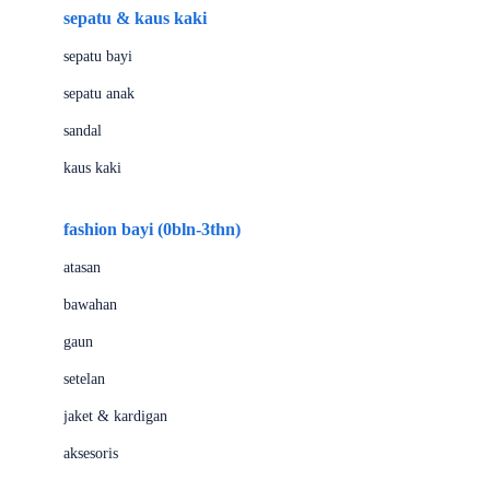
Beauty Barn
sepatu & kaus kaki
Bio Oil
sepatu bayi
Biolane
sepatu anak
Bite Fighters
sandal
Bizzi Growin
kaus kaki
Blackmores
fashion bayi (0bln-3thn)
Blooming Marvellous
atasan
Bonnels
bawahan
Bravado
gaun
Bruder
setelan
Brush Baby
jaket & kardigan
Buds Organics
aksesoris
Bugaboo