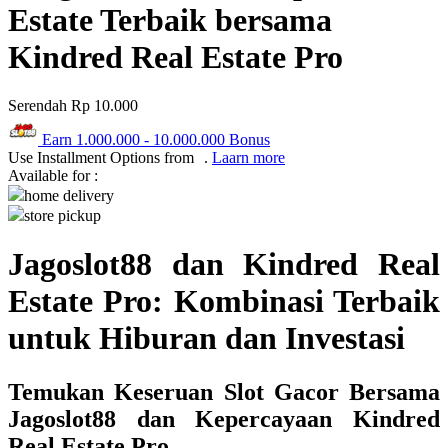
Estate Terbaik bersama
Q
Kindred Real Estate Pro
QV Baby
Serendah
Rp 10.000
R
Earn
1.000.000
-
10.000.000
Bonus
Real Shades
Use Installment Options from
.
Laarn more
Available for :
Red Castle
home delivery
store pickup
Ribbon Madness
Jagoslot88 dan Kindred Real
S
Estate Pro: Kombinasi Terbaik
Sebamed
untuk Hiburan dan Investasi
Silver Cross
Simply Idea
Temukan Keseruan Slot Gacor Bersama
Skip Hop
Jagoslot88 dan Kepercayaan Kindred
Spectra
Real Estate Pro