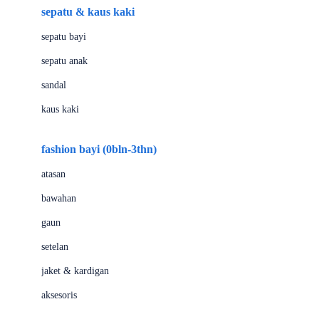
Beauty Barn
sepatu & kaus kaki
Bio Oil
sepatu bayi
Biolane
sepatu anak
Bite Fighters
sandal
Bizzi Growin
kaus kaki
Blackmores
fashion bayi (0bln-3thn)
Blooming Marvellous
atasan
Bonnels
bawahan
Bravado
gaun
Bruder
setelan
Brush Baby
jaket & kardigan
Buds Organics
aksesoris
Bugaboo