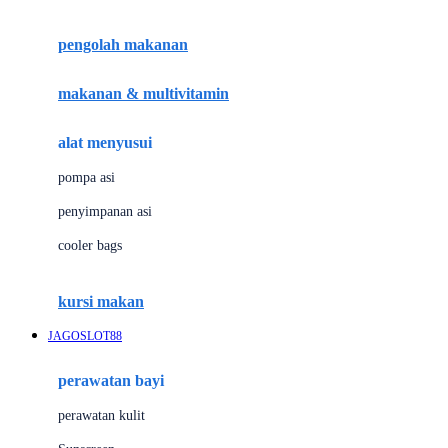
Joie
pengolah makanan
Joolz
Jujube
makanan & multivitamin
K
alat menyusui
Kiddycuts
pompa asi
Kumon
penyimpanan asi
L
cooler bags
Leapfrog
kursi makan
Leclerc
JAGOSLOT88
Lee Vierra
Lillebaby
perawatan bayi
Little Bird Told Me
perawatan kulit
Little Miss Janis