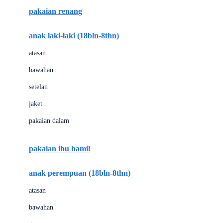
Buggygear
pakaian renang
Bumkins
anak laki-laki (18bln-8thn)
C
atasan
Cetaphil
bawahan
Chicco
setelan
Childlife
jaket
Clevamama
pakaian dalam
Cocolatte
Cottonseeds
pakaian ibu hamil
Cozy N Safe
anak perempuan (18bln-8thn)
Crane
atasan
Cybex
bawahan
D