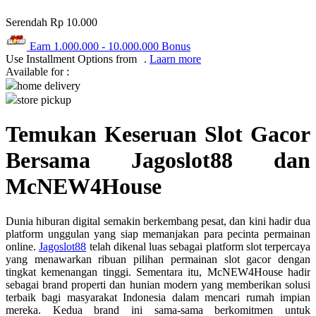
Serendah
Rp 10.000
Q
Earn
1.000.000
-
10.000.000
Bonus
QV Baby
Use Installment Options from
.
Laarn more
Available for :
R
home delivery
store pickup
Real Shades
Temukan Keseruan Slot Gacor
Red Castle
Bersama Jagoslot88 dan
Ribbon Madness
McNEW4House
S
Sebamed
Dunia hiburan digital semakin berkembang pesat, dan kini hadir dua
platform unggulan yang siap memanjakan para pecinta permainan
Silver Cross
online.
Jagoslot88
telah dikenal luas sebagai platform slot terpercaya
yang menawarkan ribuan pilihan permainan slot gacor dengan
Simply Idea
tingkat kemenangan tinggi. Sementara itu, McNEW4House hadir
sebagai brand properti dan hunian modern yang memberikan solusi
Skip Hop
terbaik bagi masyarakat Indonesia dalam mencari rumah impian
Spectra
mereka. Kedua brand ini sama-sama berkomitmen untuk