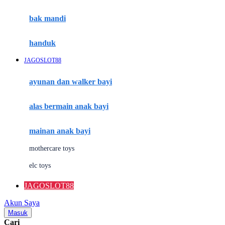
Mini Monkey
Moby
bak mandi
Momami
handuk
Mothercare
JAGOSLOT88
Mustela
ayunan dan walker bayi
My Buddy Tag
My K
alas bermain anak bayi
N
mainan anak bayi
Naif
mothercare toys
Nike
elc toys
Nordic Natural
JAGOSLOT88
Nuby
Akun Saya
Nuna
Masuk
Cari