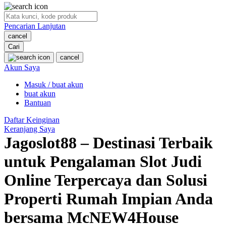
O
Pencarian Lanjutan
Oh Ma Grain
cancel
Okiedog
Cari
cancel
P
Akun Saya
Masuk / buat akun
Peachy
buat akun
Phil & Ted's
Bantuan
Philips Avent
Daftar Keinginan
Keranjang Saya
Pigeon
Jagoslot88 – Destinasi Terbaik
Playgro
untuk Pengalaman Slot Judi
Poled Global
Online Terpercaya dan Solusi
Ponycycle
Properti Rumah Impian Anda
Puma
bersama McNEW4House
Pureats