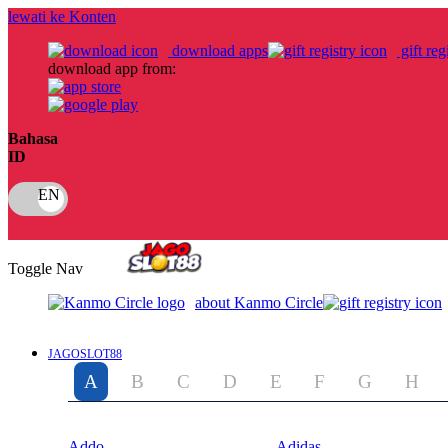
lewati ke Konten
download apps
gift reg
download app from:
Bahasa
ID
Toggle Nav
about Kanmo Circle
JAGOSLOT88
A
B
C
D
E
F
G
H
Addo
Adidas