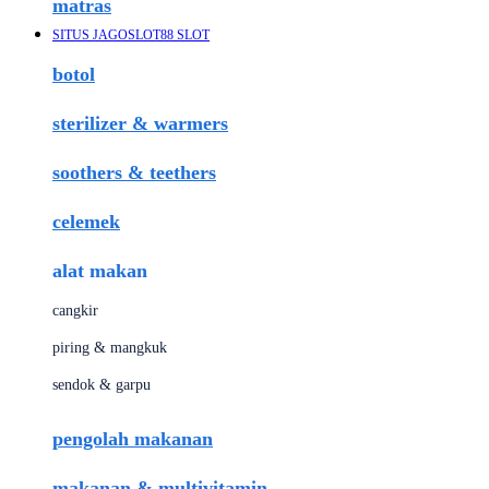
matras
SITUS JAGOSLOT88 SLOT
botol
sterilizer & warmers
soothers & teethers
celemek
alat makan
cangkir
piring & mangkuk
sendok & garpu
pengolah makanan
makanan & multivitamin