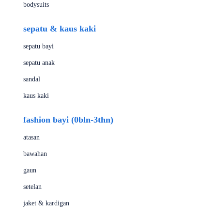
bodysuits
sepatu & kaus kaki
sepatu bayi
sepatu anak
sandal
kaus kaki
fashion bayi (0bln-3thn)
atasan
bawahan
gaun
setelan
jaket & kardigan