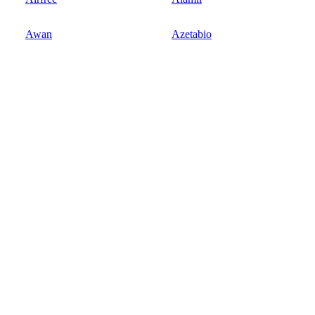
Awan
Azetabio