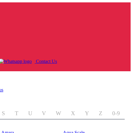
Contact Us
us
S
T
U
V
W
X
Y
Z
0-9
Amara
Aqua Scale