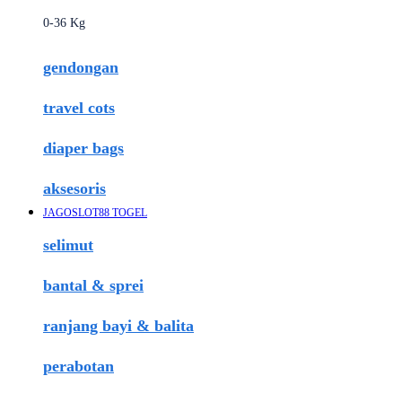
0-36 Kg
gendongan
travel cots
diaper bags
aksesoris
JAGOSLOT88 TOGEL
selimut
bantal & sprei
ranjang bayi & balita
perabotan