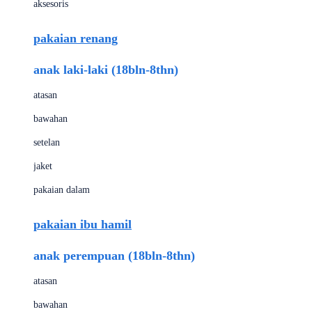
aksesoris
pakaian renang
anak laki-laki (18bln-8thn)
atasan
bawahan
setelan
jaket
pakaian dalam
pakaian ibu hamil
anak perempuan (18bln-8thn)
atasan
bawahan