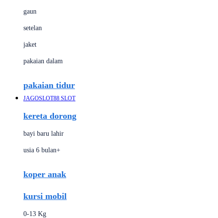
gaun
setelan
jaket
pakaian dalam
pakaian tidur
JAGOSLOT88 SLOT
kereta dorong
bayi baru lahir
usia 6 bulan+
koper anak
kursi mobil
0-13 Kg