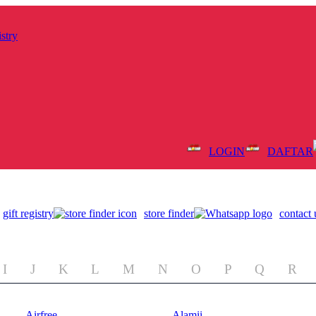
istry
LOGIN
DAFTAR
gift registry
store finder
contact 
I
J
K
L
M
N
O
P
Q
R
Airfree
Alamii