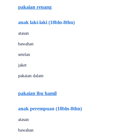
Buggygear
pakaian renang
Bumkins
anak laki-laki (18bln-8thn)
C
atasan
Cetaphil
bawahan
Chicco
setelan
Childlife
jaket
Clevamama
pakaian dalam
Cocolatte
Cottonseeds
pakaian ibu hamil
Cozy N Safe
anak perempuan (18bln-8thn)
Crane
atasan
Cybex
bawahan
D