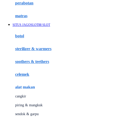
perabotan
Happy Tummy
Hauck
matras
Havaianas
SITUS JAGOSLOT88 SLOT
Hegen
botol
Hot Wheels
sterilizer & warmers
Hybrid
soothers & teethers
I
Inlacta DHA
celemek
Interlac
alat makan
Ivenet
cangkir
J
piring & mangkuk
Jack N Jill
sendok & garpu