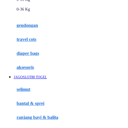
Felt So Sweet
0-36 Kg
Fisher Price
Flipper
gendongan
Friends Of Sally
travel cots
G
diaper bags
Gb
Geko
aksesoris
Graco
JAGOSLOT88 TOGEL
Gund
selimut
H
bantal & sprei
Habbie
Haenim
ranjang bayi & balita
Happy Horse