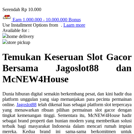
Serendah
Rp 10.000
Q
Earn
1.000.000
-
10.000.000
Bonus
QV Baby
Use Installment Options from
.
Laarn more
Available for :
R
home delivery
store pickup
Real Shades
Temukan Keseruan Slot Gacor
Red Castle
Bersama Jagoslot88 dan
Ribbon Madness
McNEW4House
S
Sebamed
Dunia hiburan digital semakin berkembang pesat, dan kini hadir dua
platform unggulan yang siap memanjakan para pecinta permainan
Silver Cross
online.
Jagoslot88
telah dikenal luas sebagai platform slot terpercaya
yang menawarkan ribuan pilihan permainan slot gacor dengan
Simply Idea
tingkat kemenangan tinggi. Sementara itu, McNEW4House hadir
sebagai brand properti dan hunian modern yang memberikan solusi
Skip Hop
terbaik bagi masyarakat Indonesia dalam mencari rumah impian
Spectra
mereka. Kedua brand ini sama-sama berkomitmen untuk