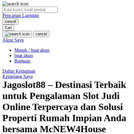
O
Pencarian Lanjutan
Oh Ma Grain
cancel
Okiedog
Cari
cancel
P
Akun Saya
Masuk / buat akun
Peachy
buat akun
Phil & Ted's
Bantuan
Philips Avent
Daftar Keinginan
Keranjang Saya
Pigeon
Jagoslot88 – Destinasi Terbaik
Playgro
untuk Pengalaman Slot Judi
Poled Global
Online Terpercaya dan Solusi
Ponycycle
Properti Rumah Impian Anda
Puma
bersama McNEW4House
Pureats