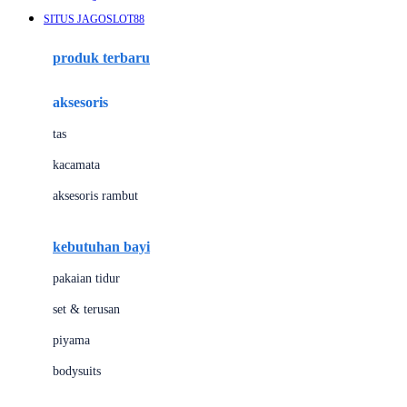
Awan
SITUS JAGOSLOT88
Azetabio
produk terbaru
B
aksesoris
Baabaasheepz
tas
Babiators
kacamata
Baby Dove
aksesoris rambut
Baby Jogger
Baby Rovega
kebutuhan bayi
Babybee
pakaian tidur
Banana Boat
set & terusan
Banz
piyama
Barbie
bodysuits
Beaba