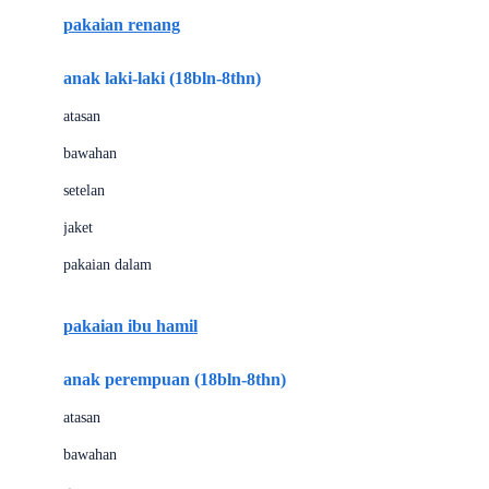
Buggygear
pakaian renang
Bumkins
anak laki-laki (18bln-8thn)
C
atasan
Cetaphil
bawahan
Chicco
setelan
Childlife
jaket
Clevamama
pakaian dalam
Cocolatte
Cottonseeds
pakaian ibu hamil
Cozy N Safe
anak perempuan (18bln-8thn)
Crane
atasan
Cybex
bawahan
D