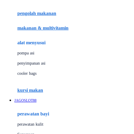
Joie
pengolah makanan
Joolz
Jujube
makanan & multivitamin
K
alat menyusui
Kiddycuts
pompa asi
Kumon
penyimpanan asi
L
cooler bags
Leapfrog
kursi makan
Leclerc
JAGOSLOT88
Lee Vierra
Lillebaby
perawatan bayi
Little Bird Told Me
perawatan kulit
Little Miss Janis