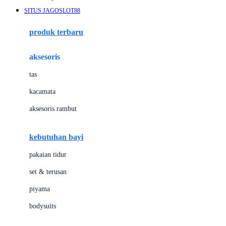
Awan
SITUS JAGOSLOT88
Azetabio
produk terbaru
B
aksesoris
Baabaasheepz
tas
Babiators
kacamata
Baby Dove
aksesoris rambut
Baby Jogger
Baby Rovega
kebutuhan bayi
Babybee
pakaian tidur
Banana Boat
set & terusan
Banz
piyama
Barbie
bodysuits
Beaba