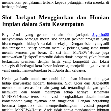
memberikan pengalaman terbaik kepada pelanggan setia mereka di
Squishmallows
berbagai bidang.
Starbooks
Slot Jackpot Menggiurkan dan Hunian
Stick-O
Impian dalam Satu Kesempatan
Stokke
Bagi Anda yang gemar bermain slot jackpot,
Jagoslot88
menyediakan berbagai mesin slot dengan jackpot progresif yang
Sudocrem
bisa mengubah hidup Anda dalam sekejap. Dengan sistem yang adil
dan transparan, setiap pemain memiliki peluang yang sama untuk
Sumimo
meraih kemenangan besar. Di sisi lain, McNEW4House juga
Sunnylife
menawarkan "jackpot" tersendiri dalam dunia properti, yakni hunian
berkualitas premium dengan harga yang kompetitif dan lokasi
Sun-Staches
strategis di berbagai kota besar Indonesia, menjadikannya investasi
yang sangat menguntungkan bagi Anda dan keluarga.
Swimava
Keduanya hadir untuk memenuhi kebutuhan hiburan dan gaya
hidup masyarakat modern Indonesia. Slot gacor dari Jagoslot88
T
memberikan sensasi bermain yang tak tertandingi dengan grafis
memukau dan bonus melimpah setiap harinya, sementara
Tommee Tippee
McNEW4House terus berinovasi menghadirkan desain hunian
kontemporer yang nyaman dan fungsional. Dengan bergabung
Trunki
bersama Jagoslot88 dan mempertimbangkan investasi properti
melalui McNEW4House, Anda tidak hanya mendapatkan hiburan
Tutti Bambini