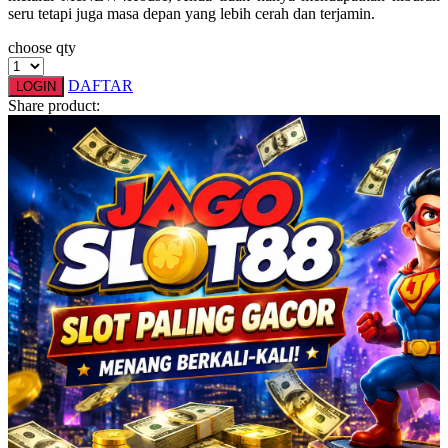
seru tetapi juga masa depan yang lebih cerah dan terjamin.
Twistshake
choose qty
TY Toys
DAFTAR
LOGIN
Share product:
U
V
Veja
Vitaflow
Vtech
W
Waterland
Wellness