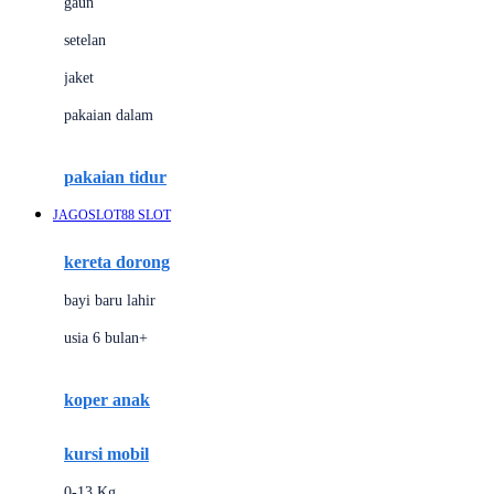
gaun
Dae Organics
setelan
Docare
jaket
Doona
pakaian dalam
Down To Earth
Drew
pakaian tidur
Dr. Brown's
JAGOSLOT88 SLOT
E
kereta dorong
ELC
bayi baru lahir
Ergobaby
usia 6 bulan+
Expert Care
koper anak
Ezyroller
kursi mobil
F
0-13 Kg