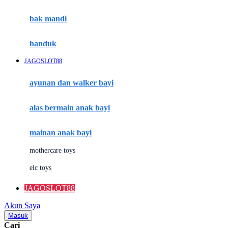
Mini Monkey
Moby
bak mandi
Momami
handuk
Mothercare
JAGOSLOT88
Mustela
ayunan dan walker bayi
My Buddy Tag
My K
alas bermain anak bayi
N
mainan anak bayi
Naif
mothercare toys
Nike
elc toys
Nordic Natural
JAGOSLOT88
Nuby
Akun Saya
Nuna
Masuk
Cari